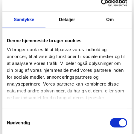
sider.
Kunder søger ofte på mobilen, stående i indkørslen
eller i en lejlighed midt i et projekt. Hvis siden loader
Samtykke
Detaljer
Om
langsomt, eller hvis kontaktknappen er svær at
ramme, mister du henvendelsen, også selv om du
ligger højt i Google.
Denne hjemmeside bruger cookies
Vi bruger cookies til at tilpasse vores indhold og
Et solidt teknisk tjek bør typisk dække:
annoncer, til at vise dig funktioner til sociale medier og til
at analysere vores trafik. Vi deler også oplysninger om
Hastighed og Core Web Vitals
: komprimer
din brug af vores hjemmeside med vores partnere inden
billeder, undgå tunge temaer og få styr på
for sociale medier, annonceringspartnere og
caching.
analysepartnere. Vores partnere kan kombinere disse
Mobil først
: klikbart telefonnummer, tydelige
data med andre oplysninger, du har givet dem, eller som
knapper og formularer der er til at udfylde.
de har indsamlet fra din brug af deres tjenester.
Indeksering
: sitemap, korrekt robots.txt og
ingen vigtige sider der blokeres.
Sikkerhed
: SSL og ingen blandet indhold.
Samtykkevalg
Strukturerede data
: LocalBusiness og
FAQ
Nødvendig
kan hjælpe med at gøre dit resultat mere