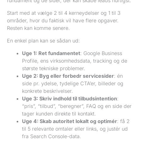
fundament og de sider, der kan skabe leads hurtigst.
Start med at vælge 2 til 4 kerneydelser og 1 til 3
områder, hvor du faktisk vil have flere opgaver.
Resten kan komme senere.
En enkel plan kan se sådan ud:
Uge 1: Ret fundamentet
: Google Business
Profile, ens virksomhedsdata, tracking og de
største tekniske problemer.
Uge 2: Byg eller forbedr servicesider
: én
side pr. ydelse, tydelige CTA’er, billeder og
konkrete beskrivelser.
Uge 3: Skriv indhold til tilbudsintention
:
“pris”, “tilbud”, “beregner”, FAQ og en side der
tager kunden direkte til kontakt.
Uge 4: Skab autoritet lokalt og optimér
: få 2
til 5 relevante omtaler eller links, og justér ud
fra Search Console-data.