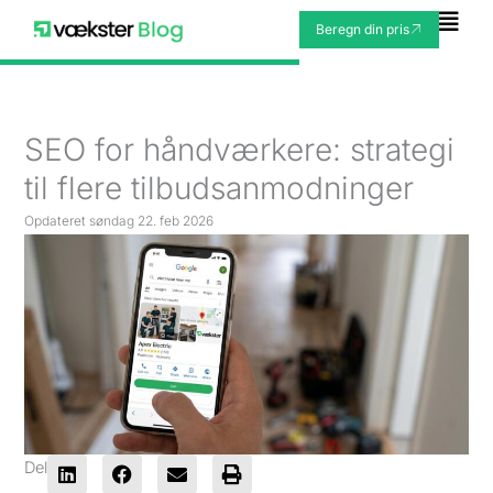
Gå
Fly
Beregn din pris
til
Me
indholdet
SEO for håndværkere: strategi
til flere tilbudsanmodninger
Opdateret
søndag 22. feb 2026
Del