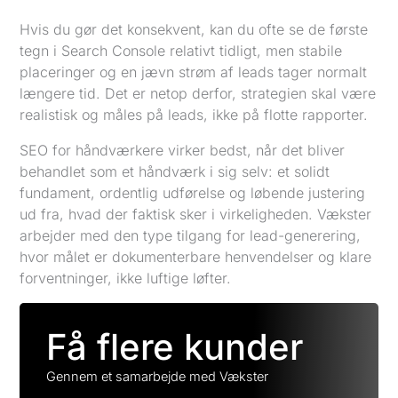
Hvis du gør det konsekvent, kan du ofte se de første
tegn i Search Console relativt tidligt, men stabile
placeringer og en jævn strøm af leads tager normalt
længere tid. Det er netop derfor, strategien skal være
realistisk og måles på leads, ikke på flotte rapporter.
SEO for håndværkere virker bedst, når det bliver
behandlet som et håndværk i sig selv: et solidt
fundament, ordentlig udførelse og løbende justering
ud fra, hvad der faktisk sker i virkeligheden. Vækster
arbejder med den type tilgang for lead-generering,
hvor målet er dokumenterbare henvendelser og klare
forventninger, ikke luftige løfter.
Få flere kunder
Gennem et samarbejde med Vækster