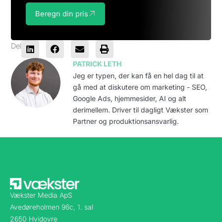
Beregn din pris
Del
PATRICK LETH
Jeg er typen, der kan få en hel dag til at
gå med at diskutere om marketing - SEO,
Google Ads, hjemmesider, AI og alt
derimellem. Driver til dagligt Vækster som
Partner og produktionsansvarlig.
Vækster Media ApS
Avedøreholmen 96c, 1. sal
2650 Hvidovre