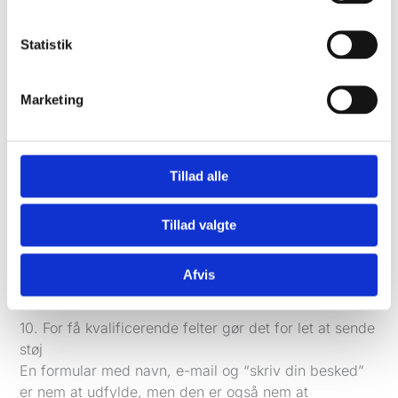
tidsramme. Jo mere konkret henvendelsen skal være,
desto færre useriøse leads får du.
Statistik
9. Formularer uden captcha, honeypot eller validering
tiltrækker bots
Marketing
Klassisk formularspam findes stadig. Hvis din side
ikke har en form for spam-bremse, bliver du testet af
bots før eller siden.
Tillad alle
Det behøver ikke være tungt eller besværligt. En
kombination af captcha, skjulte felter, server-side
Tillad valgte
validering og blokering af åbenlyst falske mønstre
tager meget af problemet. Mange springer det over,
fordi formularen “virker”. Men den virker ikke, hvis
Afvis
halvdelen af henvendelserne er skrald.
10. For få kvalificerende felter gør det for let at sende
støj
En formular med navn, e-mail og “skriv din besked”
er nem at udfylde, men den er også nem at