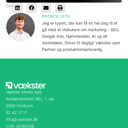
Del
PATRICK LETH
Jeg er typen, der kan få en hel dag til at
gå med at diskutere om marketing - SEO,
Google Ads, hjemmesider, AI og alt
derimellem. Driver til dagligt Vækster som
Partner og produktionsansvarlig.
Vækster Media ApS
Avedøreholmen 96c, 1. sal
2650 Hvidovre
32 42 17 17
info@vaekster.dk
CVR: 45161048