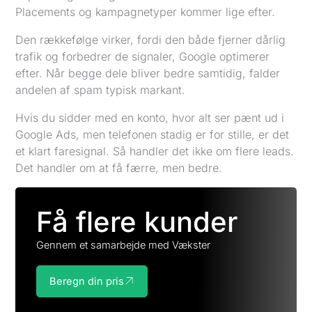
Placements og kampagnetyper kommer lige efter.
Den rækkefølge virker, fordi den både fjerner dårlig
trafik og forbedrer de signaler, Google optimerer
efter. Når begge dele bliver bedre samtidig, falder
andelen af spam typisk markant.
Hvis du sidder med en konto, hvor alt ser pænt ud i
Google Ads, men telefonen stadig er for stille, er det
et klart faresignal. Så handler det ikke om flere leads.
Det handler om at få færre, men bedre.
Få flere kunder
Gennem et samarbejde med Vækster
Beregn din pris