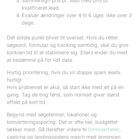
Sammenlign pris pr. lead med pris pr.
kvalificeret lead.
Evaluer ændringer over 4 til 6 uger, ikke over 3
dage.
Det sidste punkt bliver tit overset. Hvis du retter
søgeord, formular og tracking samtidig, skal du give
kontoen tid til at stabilisere sig. Ellers ender du med
at bedømme på for lidt data.
Hurtig prioritering, hvis du vil stoppe spam leads
hurtigt
Hvis problemet er akut, så start ikke med alt på én
gang. Tag de ting først, som normalt giver størst
effekt på kort tid.
Begynd med søgetermer, lokationer og
konverteringssporing. Det er ofte her, budgettet
lækker mest. Gå derefter videre til
formularfelter
,
captcha og landingssidens match med annoncen.