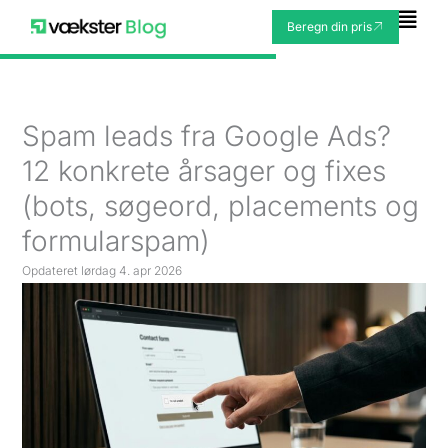
Gå
Fly
Beregn din pris
til
Me
indholdet
Spam leads fra Google Ads?
12 konkrete årsager og fixes
(bots, søgeord, placements og
formularspam)
Opdateret
lørdag 4. apr 2026