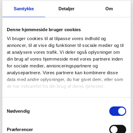
Det er ofte bedre at lade de vigtigste søgninger ligge
i klassiske Search-kampagner og bruge Performance
Samtykke
Detaljer
Om
Max mere kontrolleret. Hvis alt blandes sammen,
bliver det svært at stoppe spam uden også at skade
de gode leads.
Denne hjemmeside bruger cookies
Vi bruger cookies til at tilpasse vores indhold og
Formularspam og dårlige landingssider
annoncer, til at vise dig funktioner til sociale medier og til
Når klikket først er købt, skal siden og formularen
at analysere vores trafik. Vi deler også oplysninger om
hjælpe med at sortere. Mange gør det modsatte og
din brug af vores hjemmeside med vores partnere inden
inviterer til støj.
for sociale medier, annonceringspartnere og
analysepartnere. Vores partnere kan kombinere disse
8. Google leadformularer uden kvalificering giver lav
data med andre oplysninger, du har givet dem, eller som
intention
de har indsamlet fra din brug af deres tjenester.
Leadformularer direkte i annoncen kan være hurtige,
men de tiltrækker også flere overfladiske
henvendelser. Når brugeren ikke engang skal ind på
Samtykkevalg
din hjemmeside, falder barrieren.
Nødvendig
Hvis du bruger dem, så stil krav. Bed om
telefonnummer, postnummer, opgavetype og gerne
Præferencer