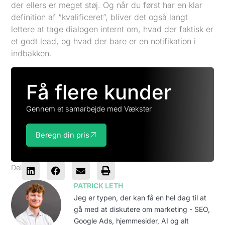
der ellers er meget støj. Og når du først har en klar
definition af “kvalificeret”, bliver det også langt
lettere at tage dialogen internt om, hvad der faktisk er
et godt lead, og hvad der bare er en notifikation i
indbakken.
Få flere kunder
Gennem et samarbejde med Vækster
Beregn din pris
Del
PATRICK LETH
Jeg er typen, der kan få en hel dag til at
gå med at diskutere om marketing - SEO,
Google Ads, hjemmesider, AI og alt