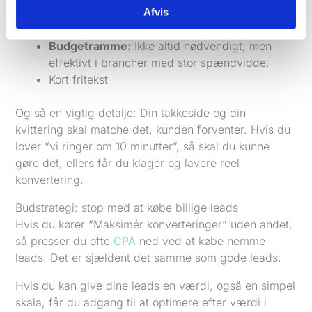
Tidshorisont:
“Akut”, “inden for 1 uge”, “når
Afvis
det passer”.
Budgetramme:
Ikke altid nødvendigt, men
effektivt i brancher med stor spændvidde.
Kort fritekst
Og så en vigtig detalje: Din takkeside og din
kvittering skal matche det, kunden forventer. Hvis du
lover “vi ringer om 10 minutter”, så skal du kunne
gøre det, ellers får du klager og lavere reel
konvertering.
Budstrategi: stop med at købe billige leads
Hvis du kører “Maksimér konverteringer” uden andet,
så presser du ofte
CPA
ned ved at købe nemme
leads. Det er sjældent det samme som gode leads.
Hvis du kan give dine leads en værdi, også en simpel
skala, får du adgang til at optimere efter værdi i