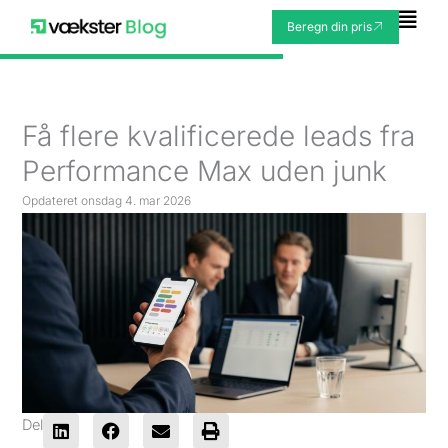
Gå
Fly
Beregn din pris
til
Me
indholdet
Få flere kvalificerede leads fra
Performance Max uden junk
Opdateret
onsdag 4. mar 2026
Del