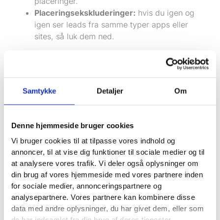
placeringer.
Placeringsekskluderinger:
hvis du igen og
igen ser leads fra samme typer apps eller
sites, så luk dem ned.
Målet er ikke at kontrollere alt. Målet er at fjerne det,
der åbenlyst skader leadkvaliteten.
Landingssiden og formularen: filtrér før du bliver
Samtykke
Detaljer
Om
ringet op
Selv en perfekt kampagne kan levere junk, hvis
Denne hjemmeside bruger cookies
formularen inviterer til spam eller ikke stiller nogen
krav. Og omvendt: en god formular kan hæve
Vi bruger cookies til at tilpasse vores indhold og
kvaliteten markant, uden at konverteringsraten falder
annoncer, til at vise dig funktioner til sociale medier og til
dramatisk.
at analysere vores trafik. Vi deler også oplysninger om
din brug af vores hjemmeside med vores partnere inden
Det handler om at skabe en lille smule “friktion” de
for sociale medier, annonceringspartnere og
rigtige steder. Ikke så meget at du mister rigtige
analysepartnere. Vores partnere kan kombinere disse
kunder, men nok til at bots og useriøse henvendelser
data med andre oplysninger, du har givet dem, eller som
falder fra.
de har indsamlet fra din brug af deres tjenester.