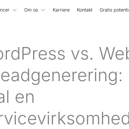
ncer
Om os
Karriere
Kontakt
Gratis potent
rdPress vs. We
l leadgenerering:
al en
rvicevirksomhe