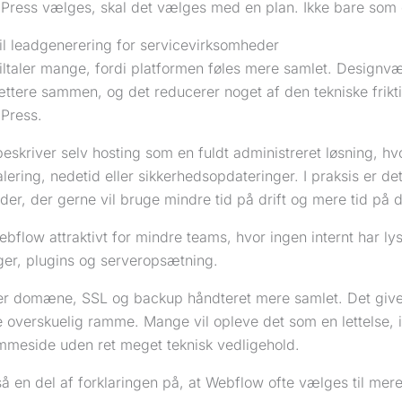
Press vælges, skal det vælges med en plan. Ikke bare som e
il leadgenerering for servicevirksomheder
iltaler mange, fordi platformen føles mere samlet. Designv
ttere sammen, og det reducerer noget af den tekniske frik
Press.
eskriver selv hosting som en fuldt administreret løsning, h
lering, nedetid eller sikkerhedsopdateringer. I praksis er det
er, der gerne vil bruge mindre tid på drift og mere tid på dr
bflow attraktivt for mindre teams, hvor ingen internt har lys
ger, plugins og serveropsætning.
er domæne, SSL og backup håndteret mere samlet. Det give
overskuelig ramme. Mange vil opleve det som en lettelse, is
emmeside uden ret meget teknisk vedligehold.
å en del af forklaringen på, at Webflow ofte vælges til mere