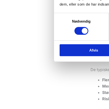
løsning, n
dem, eller som de har indsaml
Ulemper v
Samtykkevalg
Fleksibilit
Nødvendig
WordPress
og plugin
Hvis løsni
Afvis
Det er oft
men fordi 
De typisk
Fle
Mer
Stø
Ris