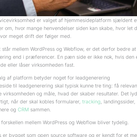
rvicevirksomhed er valget af hjemmesideplatform sjældent e
er om, hvor mange henvendelser siden kan skabe, hvor let d
vor meget drift der følger med.
t står mellem WordPress og Webflow, er det derfor bedre at
ering end i præferencer. En pæn side er ikke nok, hvis den 
de eller låser virksomheden fast.
alg af platform betyder noget for leadgenerering
ide til leadgenerering skal typisk kunne tre ting: få relevan
te virksomheden og måle, hvad der skaber resultater. Det ly
tigt, når der skal kobles formularer,
tracking
, landingssider,
nere og
CRM
sammen.
r forskellen mellem WordPress og Webflow bliver tydelig.
 er bygget som open source software og er kendt for et me