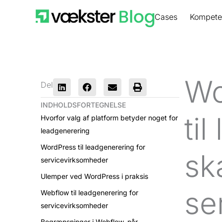
Gå
Cases
Kompete
til
indholdet
Wo
Del
INDHOLDSFORTEGNELSE
ti
Hvorfor valg af platform betyder noget for
leadgenerering
WordPress til leadgenerering for
sk
servicevirksomheder
Ulemper ved WordPress i praksis
se
Webflow til leadgenerering for
servicevirksomheder
Begrænsninger i Webflow, når