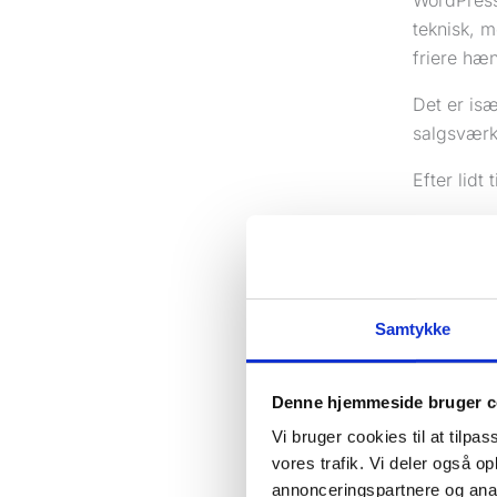
WordPress
teknisk, m
friere hæn
Det er is
salgsværk
Efter lidt
lan
lok
til
pri
Samtykke
int
call
Denne hjemmeside bruger c
Her er Wor
Vi bruger cookies til at tilpas
officielle
vores trafik. Vi deler også 
installere
annonceringspartnere og anal