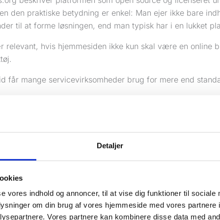
.org beskriver platformen som open source og licenseret u
en den praktiske betydning er enkel: Man ejer ikke bare ind
der til at forme løsningen, end man typisk har i en lukket pl
ær relevant, hvis hjemmesiden ikke kun skal være en online 
tøj.
 tid får mange servicevirksomheder brug for mere end stand
dingssider
til
Google Ads
ale SEO-sider
budsformularer
sberegnere
Detaljer
egration til booking eller CRM
 tracking
og
konverteringsmåling
ookies
dPress stærk, fordi platformen er lavet til udvidelser. Word
se vores indhold og annoncer, til at vise dig funktioner til sociale
 pluginbibliotek rummer over 63.000 gratis plugins. Det bety
oplysninger om din brug af vores hjemmeside med vores partnere i
 løs af dem. Det betyder, at sandsynligheden er høj for, at de
ysepartnere. Vores partnere kan kombinere disse data med andr