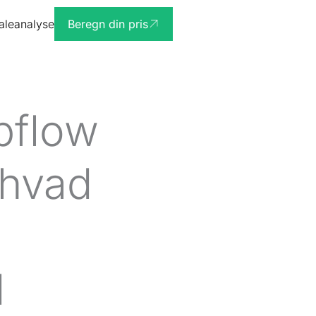
ialeanalyse
Beregn din pris
bflow
 hvad
d