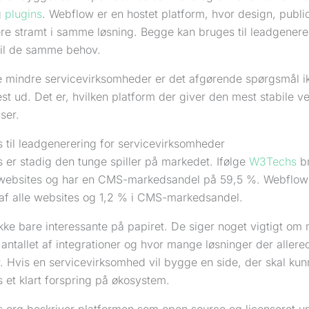
g
plugins
. Webflow er en hostet platform, hvor design, publi
re stramt i samme løsning. Begge kan bruges til leadgenere
 til de samme behov.
 mindre servicevirksomheder er det afgørende spørgsmål ik
st ud. Det er, hvilken platform der giver den mest stabile vej 
ser.
 til leadgenerering for servicevirksomheder
 er stadig den tunge spiller på markedet. Ifølge
W3Techs
br
 websites og har en CMS-markedsandel på 59,5 %. Webflow 
af alle websites og 1,2 % i CMS-markedsandel.
ikke bare interessante på papiret. De siger noget vigtigt o
 antallet af integrationer og hvor mange løsninger der aller
 Hvis en servicevirksomhed vil bygge en side, der skal kunn
 et klart forspring på økosystem.