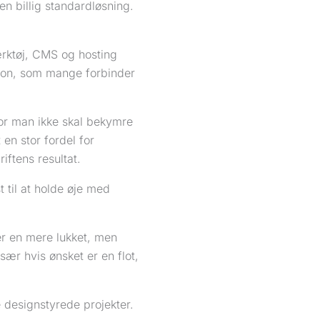
n billig standardløsning.
ærktøj, CMS og hosting
tion, som mange forbinder
vor man ikke skal bekymre
 en stor fordel for
iftens resultat.
t til at holde øje med
r en mere lukket, men
ær hvis ønsket er en flot,
 designstyrede projekter.