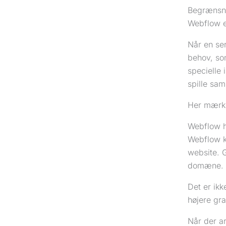
Begrænsni
Webflow er
Når en ser
behov, so
specielle 
spille sa
Her mærke
Webflow h
Webflow k
website. G
domæne.
Det er ik
højere gr
Når der ar