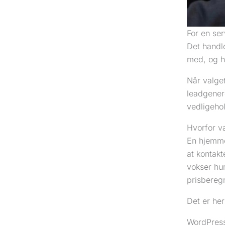
For en se
Det handl
med, og h
Når valge
leadgener
vedligehol
Hvorfor v
En hjemmes
at kontak
vokser hur
prisbereg
Det er he
WordPress