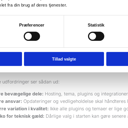
år behovet opstår.
et fra din brug af deres tjenester.
ed WordPress i praksis
et har en pris.
Præferencer
Statistik
 kræver mere disciplin omkring drift. Hosting,
SSL
, backup,
-kvalitet afhænger ikke kun af selve platformen, men af op
ngen er sat dårligt op, kan det koste på både hastighed, stab
Tillad valgte
e her nogle virksomheder bliver trætte af WordPress, ikke fo
fundamentet er bygget for billigt eller uden en klar struktur.
e udfordringer ser sådan ud:
re bevægelige dele:
Hosting, tema, plugins og integration
e ansvar:
Opdateringer og vedligeholdelse skal håndteres
rre variation i kvalitet:
Ikke alle plugins og temaer er lige g
iko for teknisk gæld:
Dårlige valg i starten kan gøre senere