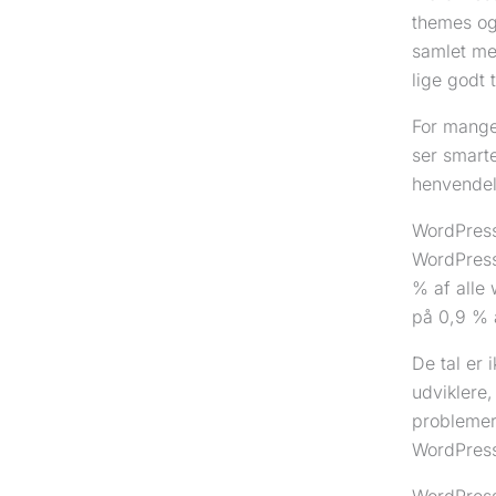
themes o
samlet me
lige godt
For mange
ser smarte
henvendel
WordPress
WordPress
% af alle
på 0,9 % 
De tal er 
udviklere,
problemer.
WordPress