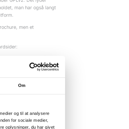
nder GPLv2. Det lyder
holdet, man har også langt
atform.
brochure, men et
ardsider:
Om
Press.org oplyser, at det
 medier og til at analysere
der ikke, at man skal
nden for sociale medier,
r allerede findes en
e oplysninger, du har givet