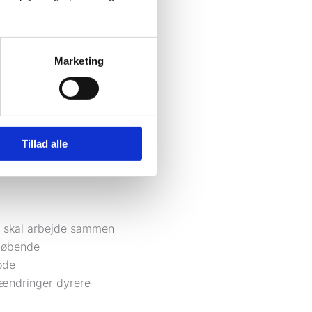
Marketing
 opdateringer, sikkerhed
sætningen omkring den.
ilitet og sikkerhed.
Tillad alle
rdi systemet er svagt,
er skal arbejde sammen
 løbende
ode
 ændringer dyrere