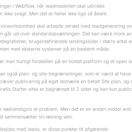
nger i Webflow, når leadmaskinen skal udvides
 ikke svagt. Men det er heller ikke lige så åbent.
vicevirksomhed skal arbejde seriøst med leadgenerering ove
m går ud over standardopsætningen. Det kan være more ava
integrationer, brugerdefinerede landingssider i større antal el
mmen med eksterne systemer på en bestemt måde.
r man hurtigt forskellen på en hostet platform og et open 
ar også plan- og site-begrænsninger, som er værd at have m
ræver publicering på eget domæne en betalt Site plan, og d
ratis Starter sites er begrænset til 2 sider og kan kun publi
ke nødvendigvis et problem. Men det er en anden model end
ad sammensætter sin løsning selv.
bejdes med leads, er disse punkter tit afgørende: