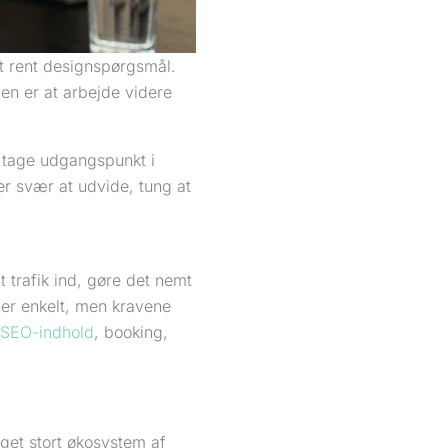
t rent designspørgsmål.
en er at arbejde videre
 tage udgangspunkt i
er svær at udvide, tung at
t trafik ind, gøre det nemt
der enkelt, men kravene
SEO-indhold
, booking,
get stort økosystem af