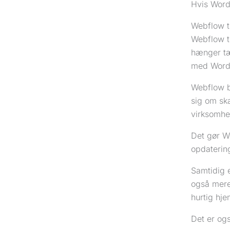
Hvis Word
Webflow t
Webflow t
hænger tæ
med Word
Webflow b
sig om ska
virksomhed
Det gør We
opdaterin
Samtidig 
også mere 
hurtig hj
Det er ogs