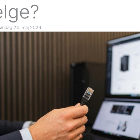
lge?
øndag 24. maj 2026