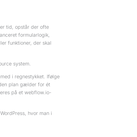
r tid, opstår der ofte
nceret formularlogik,
ler funktioner, der skal
source system.
ed i regnestykket. Ifølge
en plan gælder for ét
ceres på et webflow.io-
 WordPress, hvor man i