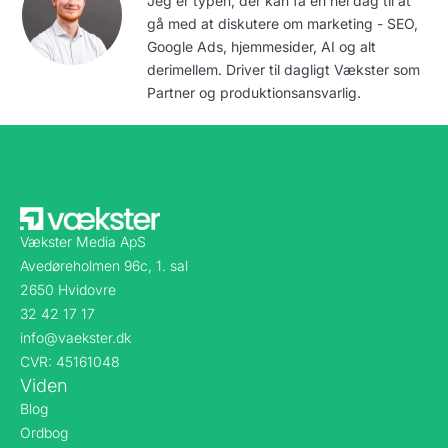
Jeg er typen, der kan få en hel dag til at
gå med at diskutere om marketing - SEO,
Google Ads, hjemmesider, AI og alt
derimellem. Driver til dagligt Vækster som
Partner og produktionsansvarlig.
Vækster Media ApS
Avedøreholmen 96c, 1. sal
2650 Hvidovre
32 42 17 17
info@vaekster.dk
CVR: 45161048
Viden
Blog
Ordbog