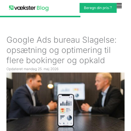
Gå
Fly
Beregn din pris
til
Me
indholdet
Google Ads bureau Slagelse:
opsætning og optimering til
flere bookinger og opkald
Opdateret
mandag 25. maj 2026