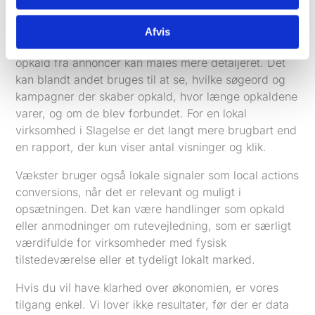
kunder. Vækster sætter derfor målingen op, så du
kan se mere end bare trafik.
Afvis
Google Ads giver mulighed for call reporting, hvor
opkald fra annoncer kan måles mere detaljeret. Det
kan blandt andet bruges til at se, hvilke søgeord og
kampagner der skaber opkald, hvor længe opkaldene
varer, og om de blev forbundet. For en lokal
virksomhed i Slagelse er det langt mere brugbart end
en rapport, der kun viser antal visninger og klik.
Vækster bruger også lokale signaler som local actions
conversions, når det er relevant og muligt i
opsætningen. Det kan være handlinger som opkald
eller anmodninger om rutevejledning, som er særligt
værdifulde for virksomheder med fysisk
tilstedeværelse eller et tydeligt lokalt marked.
Hvis du vil have klarhed over økonomien, er vores
tilgang enkel. Vi lover ikke resultater, før der er data