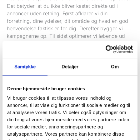
Det betyder, at du ikke bliver kastet direkte ud i
annoncer uden retning. Først afklarer vi din
forretning, dine ydelser, dit område og hvad en god
henvendelse faktisk er for dig. Derefter bygger vi
kampagnerne op. Til sidst optimerer vi løbende ud
fra data og faste statusmøder.
Alt arbejde bliver udført in-house og ledet af partner
Patrick Leth. For dig betyder det kortere vej fra
Samtykke
Detaljer
Om
spørgsmål til handling, mere ensartet kvalitet i
arbejdet og mindre risiko for, at ansvaret flyder
mellem forskellige led.
Denne hjemmeside bruger cookies
Google Ads virker sjældent bedst alene, hvis
Vi bruger cookies til at tilpasse vores indhold og
hjemmesiden er langsom, uklar eller ikke er bygget til
annoncer, til at vise dig funktioner til sociale medier og til
at analysere vores trafik. Vi deler også oplysninger om
konverteringer. Derfor kan Vækster også hjælpe med
din brug af vores hjemmeside med vores partnere inden
hurtige og brugervenlige
WordPress-hjemmesider
,
for sociale medier, annonceringspartnere og
hosting, support og lead-magneter som
analysepartnere. Vores partnere kan kombinere disse
tilbudsberegnere eller
prisberegnere
, hvis det giver