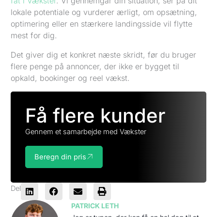
fat i Vækster
. Vi gennemgår din situation, ser på dit
lokale potentiale og vurderer ærligt, om opsætning,
optimering eller en stærkere landingsside vil flytte
mest for dig.
Det giver dig et konkret næste skridt, før du bruger
flere penge på annoncer, der ikke er bygget til
opkald, bookinger og reel vækst.
Få flere kunder
Gennem et samarbejde med Vækster
Beregn din pris
Del
PATRICK LETH