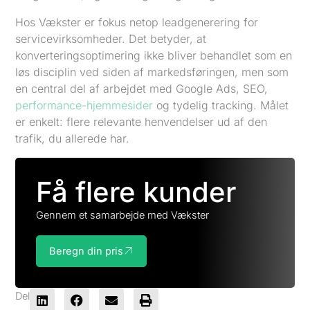
Hos Vækster er fokus netop leadgenerering for
servicevirksomheder. Det betyder, at
konverteringsoptimering ikke bliver behandlet som en
løs disciplin ved siden af markedsføringen, men som
en central del af arbejdet med Google Ads, SEO,
performance-hjemmesider
og tydelig tracking. Målet
er enkelt: flere relevante henvendelser ud af den
trafik, du allerede har.
Få flere kunder
Gennem et samarbejde med Vækster
Beregn din pris
Del