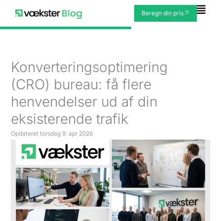
Gå
Fly
Beregn din pris
til
Me
indholdet
Konverteringsoptimering
(CRO) bureau: få flere
henvendelser ud af din
eksisterende trafik
Opdateret
torsdag 9. apr 2026