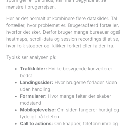
sporingen er på plads, kan man begynde at se
mønstre i brugerrejsen.
Her er det normalt at kombinere flere datakilder. Tal
fortæller, hvor problemet er. Brugeradfærd fortæller,
hvorfor det sker. Derfor bruger mange bureauer også
heatmaps, scroll-data og session recordings til at se,
hvor folk stopper op, klikker forkert eller falder fra.
Typisk ser analysen på:
Trafikkilder:
Hvilke besøgende konverterer
bedst
Landingssider:
Hvor brugerne forlader siden
uden handling
Formularer:
Hvor mange felter der skaber
modstand
Mobiloplevelse:
Om siden fungerer hurtigt og
tydeligt på telefon
Call to actions:
Om knapper, telefonnumre og