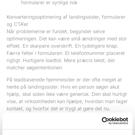
formularer er synlige nok
Konverteringsoptimering af landingssider, formularer
og CTA’er
Når problemerne er fundet, begynder selve
optimeringen. Det kan være små ændringer med stor
effekt. En skarpere overskrift. En tydeligere knap.
Færre felter i formularen. Et telefonnummer placeret
rigtigt. Hurtigere loadtid. Mere præcis tekst, der
matcher søgeintentionen.
På leadbaserede hjemmesider er der ofte meget at
hente på landingssider. Hvis en person søger akut
hjælp, skal siden ikke være generisk. Den skal hurtigt
vise, at virksomheden kan hjælpe, hvordan man tager
kontakt, og hvorfor det er trygt at gøre det nu.
Det samme gælder formularer. Mange mister leads,
fordi formularen beder om for meget for tidligt. Hvis