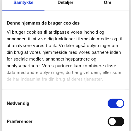
formålet er at få første kontakt, er det sjældent
Samtykke
Detaljer
Om
nødvendigt med otte felter. Kortere formularer og
tydelig forventningsafstemning giver ofte bedre
resultater.
Denne hjemmeside bruger cookies
Vi bruger cookies til at tilpasse vores indhold og
Her er nogle af de ændringer, der ofte bliver testet:
annoncer, til at vise dig funktioner til sociale medier og til
Kortere formularer
at analysere vores trafik. Vi deler også oplysninger om
Tydeligere overskrifter
din brug af vores hjemmeside med vores partnere inden
Mere synlige kontaktmuligheder
for sociale medier, annonceringspartnere og
Bedre mobilopsætning
analysepartnere. Vores partnere kan kombinere disse
Stærkere sociale beviser
data med andre oplysninger, du har givet dem, eller som
de har indsamlet fra din brug af deres tjenester.
A/B-tests og løbende CRO-optimering giver bedre
beslutninger
Samtykkevalg
Konverteringsoptimering er ikke en engangsopgave.
Nødvendig
Det er en proces. Når en hypotese er klar, bliver den
testet. Det kan være en
A/B-test
på en overskrift, en
CTA, rækkefølgen på indholdet eller en ny version af
Præferencer
en landingsside.